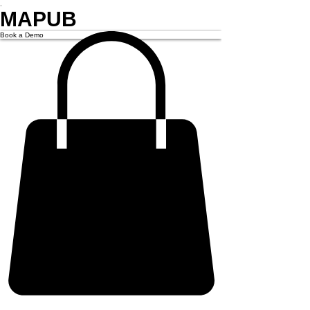
.
MAPUB
Book a Demo