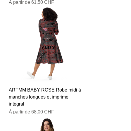
Prix promotionnel
À partir de
61,50 CHF
ARTMM BABY ROSE Robe midi à
manches longues et imprimé
intégral
Prix promotionnel
À partir de
68,00 CHF