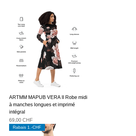
ARTMM MAPUB VERA II Robe midi
à manches longues et imprimé
intégral
Prix
69,00 CHF
Rabais 1.-CHF