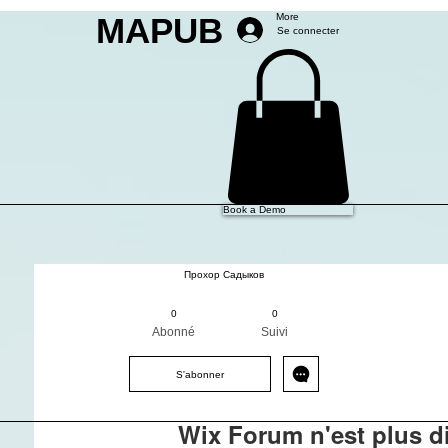
MAPUB
More
Se connecter
Book a Demo
Прохор Садыков
membre mapub
+
4
0
0
Abonné
Suivi
S'abonner
Wix Forum n'est plus d