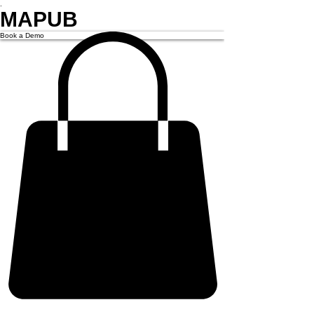
.
MAPUB
Book a Demo