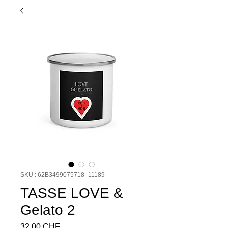
SKU : 62B3499075718_11189
TASSE LOVE &
Gelato 2
Prix
32,00 CHF