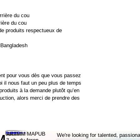
arrière du cou
rière du cou
de produits respectueux de 
u Bangladesh
ent pour vous dès que vous passez 
 il nous faut un peu plus de temps 
 produits à la demande plutôt qu’en 
uction, alors merci de prendre des 
Features
Pricing
Resources
Contact
Book a Demo
ARTMM MAPUB
We're looking for talented, passiona