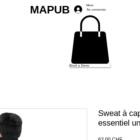
MAPUB
More
Se connecter
Book a Demo
Sweat à ca
essentiel 
Prix
62,00 CHF