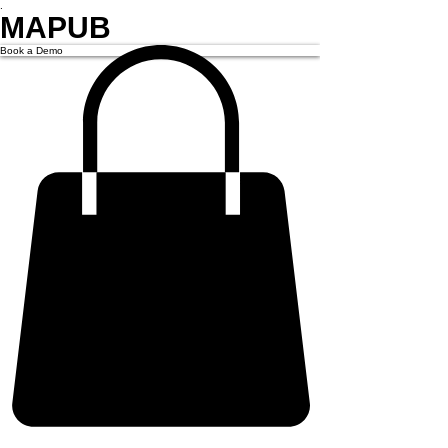
.
MAPUB
Book a Demo