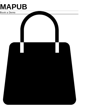
.
MAPUB
Book a Demo