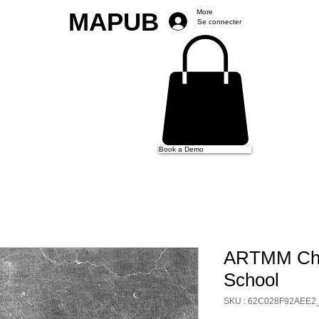
MAPUB
More
Se connecter
Book a Demo
ARTMM Cha
School
SKU : 62C028F92AEE2