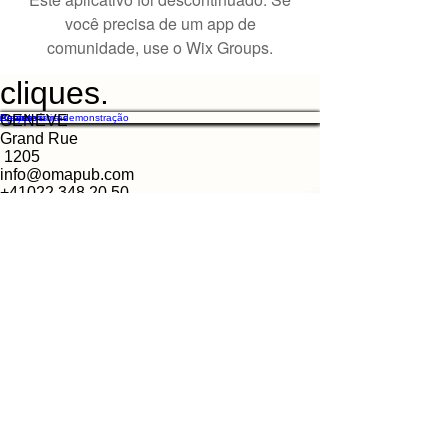
você precisa de um app de
comunidade, use o Wix Groups.
cliques.
Características
Preços
Recursos
Contato
Agende uma demonstração
GENEVE
Grand Rue
1205
info@omapub.com
+41022 348 20 50
MAPUB
Estamos à procura de pessoas talentosas e
apaixonadas para se juntar à nossa equipe.
Empregos em cliques
© MAPUB -
https://www.omapub.com