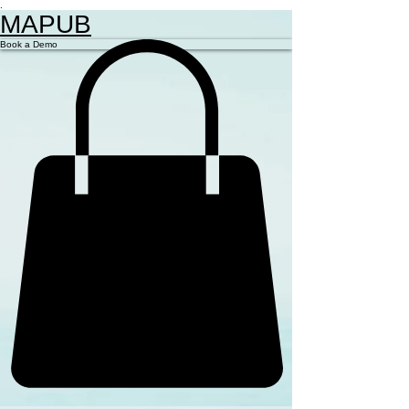
.
MAPUB
Book a Demo