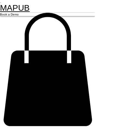
.
MAPUB
Book a Demo