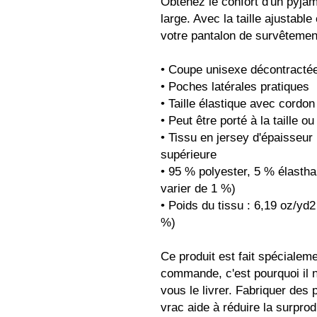
Obtenez le confort d'un pyjam
large. Avec la taille ajustable
votre pantalon de survêtemen
• Coupe unisexe décontracté
• Poches latérales pratiques
• Taille élastique avec cordo
• Peut être porté à la taille o
• Tissu en jersey d'épaisseur
supérieure
• 95 % polyester, 5 % élastha
varier de 1 %)
• Poids du tissu : 6,19 oz/yd2
%)
Ce produit est fait spécialem
commande, c'est pourquoi il n
vous le livrer. Fabriquer des 
vrac aide à réduire la surprod