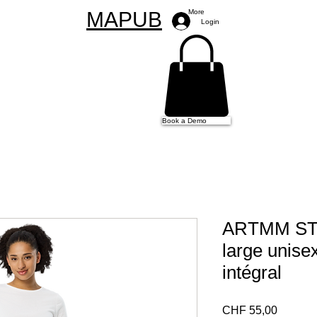
MAPUB
More
Login
Book a Demo
ARTMM STA
large unise
intégral
Preço
CHF 55,00