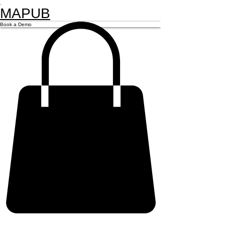
.
MAPUB
Book a Demo