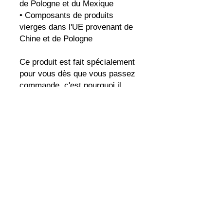
de Pologne et du Mexique
• Composants de produits 
vierges dans l'UE provenant de 
Chine et de Pologne
Ce produit est fait spécialement 
pour vous dès que vous passez 
commande, c'est pourquoi il 
nous faut un peu plus de temps 
pour vous le livrer. Fabriquer 
des produits à la demande 
plutôt qu'en vrac aide à réduire 
la surproduction, alors merci de 
prendre des décisions d'achat 
réfléchies !
cliques.