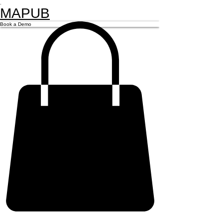
.
MAPUB
Book a Demo