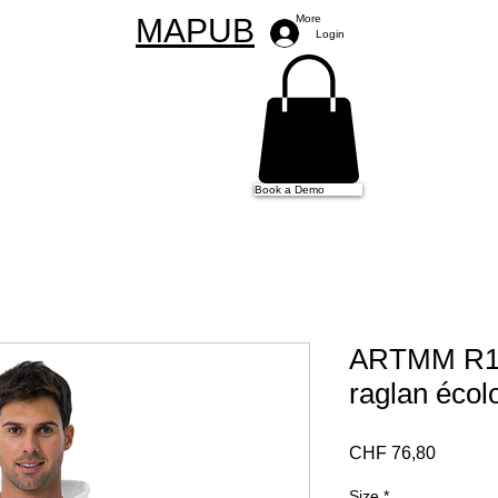
MAPUB
More
Login
Book a Demo
ARTMM R12
raglan écol
Preço
CHF 76,80
Size
*