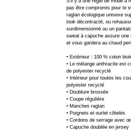
S'il y a une règle de mode à re
pas être compromis pour le s
raglan écologique unisexe su
look décontracté, ou rehausse
surdimensionné ou un pantalon
sweat à capuche assure une se
et vous gardera au chaud pend
• Extérieur : 100 % coton bio
• Le mélange anthracite est 
de polyester recyclé
• Intérieur pour toutes les co
polyester recyclé
• Doublure brossée
• Coupe régulière
• Manches raglan
• Poignets et ourlet côtelés
• Cordons de serrage avec œi
• Capuche doublée en jersey