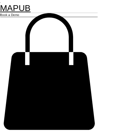
.
MAPUB
Book a Demo