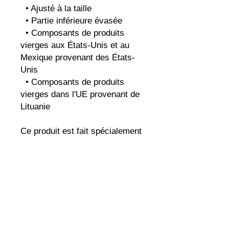
  • Ajusté à la taille
  • Partie inférieure évasée
  • Composants de produits 
vierges aux États-Unis et au 
Mexique provenant des États-
Unis
  • Composants de produits 
vierges dans l'UE provenant de 
Lituanie
Ce produit est fait spécialement 
pour vous dès que vous passez 
commande, c'est pourquoi il 
nous faut un peu plus de temps 
pour vous le livrer. Fabriquer 
des produits à la demande 
plutôt qu'en vrac aide à réduire 
la surproduction, alors merci de 