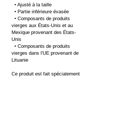
  • Ajusté à la taille
  • Partie inférieure évasée
  • Composants de produits 
vierges aux États-Unis et au 
Mexique provenant des États-
Unis
  • Composants de produits 
vierges dans l'UE provenant de 
Lituanie
Ce produit est fait spécialement 
pour vous dès que vous passez 
commande, c'est pourquoi il 
nous faut un peu plus de temps 
pour vous le livrer. Fabriquer 
des produits à la demande 
plutôt qu'en vrac aide à réduire 
la surproduction, alors merci de 