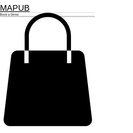
.
MAPUB
Book a Demo