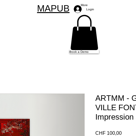
MAPUB
More
Login
Book a Demo
ARTMM - G
VILLE FO
Impression
Preço
CHF 100,00