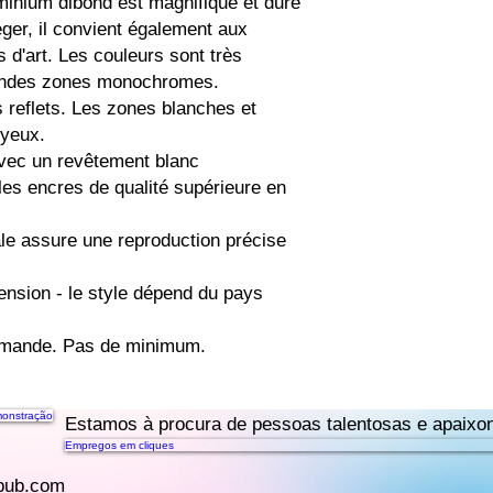
uminium dibond est magnifique et dure 
ger, il convient également aux 
d'art. Les couleurs sont très 
andes zones monochromes. 
 reflets. Les zones blanches et 
yeux.

a demande. Pas de minimum.
onstração
Estamos à procura de pessoas talentosas e apaixon
Empregos em cliques
pub.com