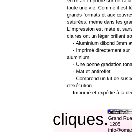
Votre art imprimé sur de l'al
toute une vie. Comme il est lé
grands formats et aux œuvres 
saturées, même dans les gr
L'impression est mate et sans
claires ont un léger brillant so
    - Aluminium dibond 3mm avec un revêtement blanc

    - Imprimé directement sur les encres de qualité supérieure en 
aluminium

    - Une bonne gradation tonale assure une reproduction précise

    - Mat et antireflet

    - Comprend un kit de suspension - le style dépend du pays 
d'exécution

    Imprimé et expédié à l
Características
Preços
Recursos
Contato
Agende uma dem
GENEVE
cliques.
Grand Rue
1205
info@oma