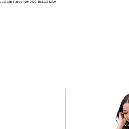
.
bc7e2fe8-abac-4bf6-9632-3fc81a282fc6