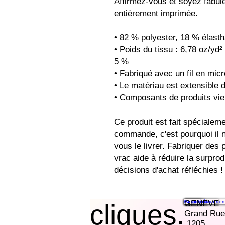
Affirmez-vous et soyez fabule
entièrement imprimée.
• 82 % polyester, 18 % élast
• Poids du tissu : 6,78 oz/yd² 
5 %
• Fabriqué avec un fil en micr
• Le matériau est extensible 
• Composants de produits vi
Ce produit est fait spécialem
commande, c'est pourquoi il n
vous le livrer. Fabriquer des 
vrac aide à réduire la surprod
décisions d'achat réfléchies !
Características
Preços
Recursos
Contato
Agende uma dem
GENEVE
cliques.
Grand Rue
1205