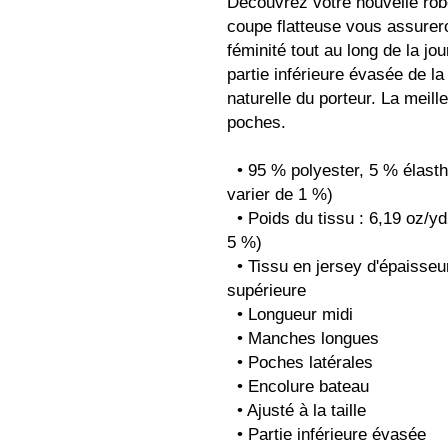
Découvrez votre nouvelle robe
coupe flatteuse vous assurero
féminité tout au long de la jour
partie inférieure évasée de la
naturelle du porteur. La meille
poches.
  • 95 % polyester, 5 % élasthanne (la composition du tissu peut 
varier de 1 %)
  • Poids du tissu : 6,19 oz/yd2 (210 g/m2) (le poids peut varier de 
5 %)
  • Tissu en jersey d'épaisseur moyenne en maille de qualité 
supérieure
  • Longueur midi
  • Manches longues
  • Poches latérales
  • Encolure bateau
  • Ajusté à la taille
  • Partie inférieure évasée