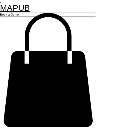
.
MAPUB
Book a Demo