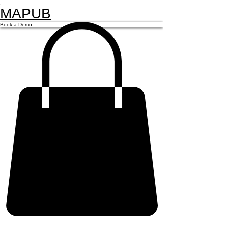
.
MAPUB
Book a Demo