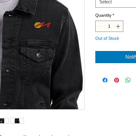
Select
Quantity
*
Out of Stock
Noti