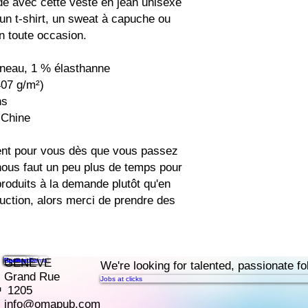
e avec cette veste en jean unisexe 
n t-shirt, un sweat à capuche ou 
en toute occasion.
anneau, 1 % élasthanne
407 g/m²)
ns
 Chine
ent pour vous dès que vous passez 
ous faut un peu plus de temps pour 
produits à la demande plutôt qu'en 
uction, alors merci de prendre des 
Features
Pricing
Resources
Contact
Book a Demo
GENEVE
.
We're looking for talented, passionate fo
Grand Rue
Jobs at clicks
1205
info@omapub.com