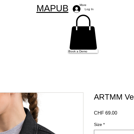
MAPUB
More
Log In
Book a Demo
ARTMM Vest
Price
CHF 69.00
Size
*