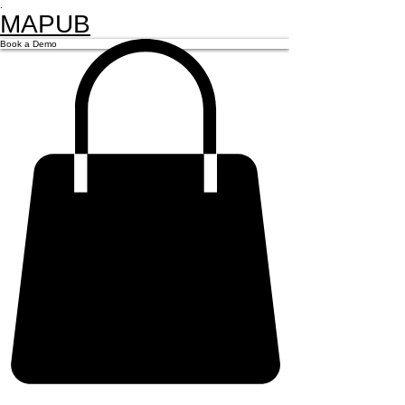
.
MAPUB
Book a Demo