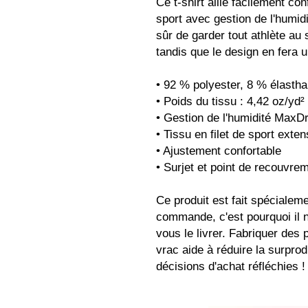
Ce t-shirt allie facilement conf
sport avec gestion de l'humidi
sûr de garder tout athlète au s
tandis que le design en fera 
• 92 % polyester, 8 % élasth
• Poids du tissu : 4,42 oz/yd²
• Gestion de l'humidité MaxDr
• Tissu en filet de sport exte
• Ajustement confortable
• Surjet et point de recouvre
Ce produit est fait spécialem
commande, c'est pourquoi il n
vous le livrer. Fabriquer des 
vrac aide à réduire la surprod
décisions d'achat réfléchies !