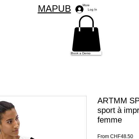
MAPUB
More
Log In
Book a Demo
ARTMM SPO
sport à imp
femme
Sa
From
CHF48.50