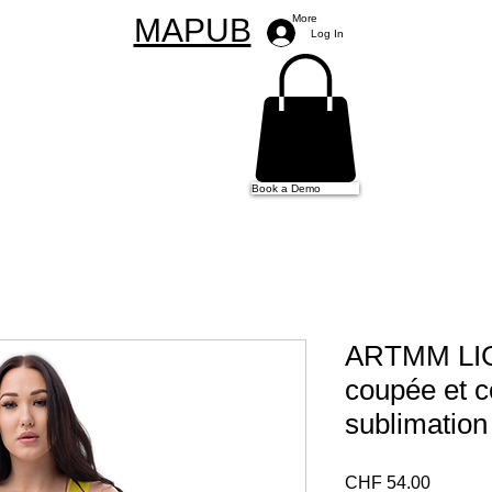
MAPUB
More
Log In
Book a Demo
ARTMM LI
coupée et 
sublimation
Price
CHF 54.00