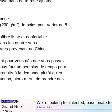
use dans cette robe ajustée 
hanne
(230 g/m²), le poids peut varier de 5 
ofibre lisse et confortable
dans les quatre sens
erges provenant de Chine
ent pour vous dès que vous passez 
ous faut un peu plus de temps pour 
produits à la demande plutôt qu'en 
uction, alors merci de prendre des 
Features
Pricing
Resources
Contact
Book a Demo
GENEVE
.
We're looking for talented, passionate fo
Grand Rue
Jobs at clicks
1205