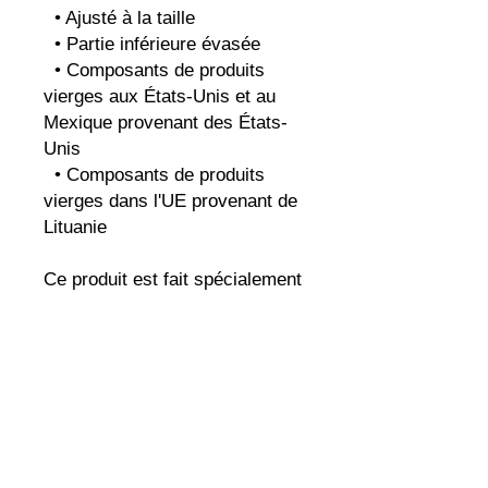
  • Ajusté à la taille
  • Partie inférieure évasée
  • Composants de produits 
vierges aux États-Unis et au 
Mexique provenant des États-
Unis
  • Composants de produits 
vierges dans l'UE provenant de 
Lituanie
Ce produit est fait spécialement 
pour vous dès que vous passez 
commande, c'est pourquoi il 
nous faut un peu plus de temps 
pour vous le livrer. Fabriquer 
des produits à la demande 
plutôt qu'en vrac aide à réduire 
la surproduction, alors merci de 