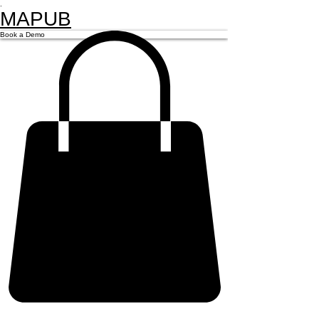
.
MAPUB
Book a Demo