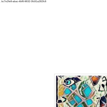
.
bc7e2fe8-abac-4bf6-9632-3fc81a282fc6