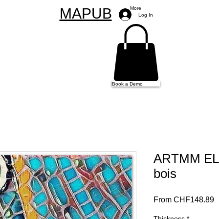
MAPUB
More
Log In
Book a Demo
ARTMM ELL
bois
S
From
CHF148.89
P
Thickness
*