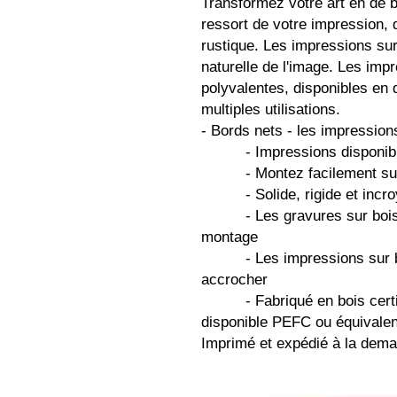
Transformez votre art en de b
ressort de votre impression,
rustique. Les impressions sur 
naturelle de l'image. Les impr
polyvalentes, disponibles en di
multiples utilisations.

- Bords nets - les impressions
          - Impressions disponibles en options fines et épaisses

          - Montez facilement sur votre mur

          - Solide, rigide et incroyablement léger

          - Les gravures sur bois minces sont livrées avec un kit de 
montage

          - Les impressions sur bois épais ont une rainure pour 
accrocher

          - Fabriqué en bois certifié FSC®. Lorsqu'il n'est pas 
disponible PEFC ou équivalent
Imprimé et expédié à la dem