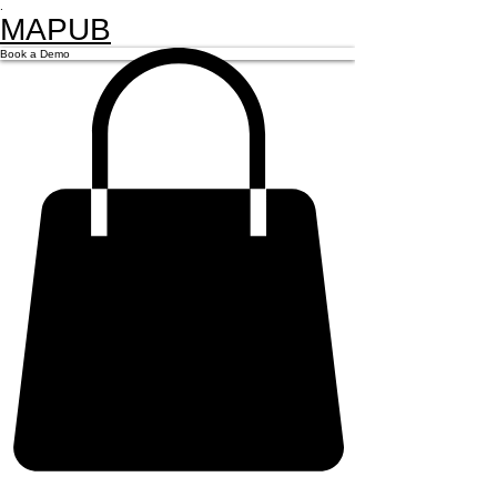
.
MAPUB
Book a Demo