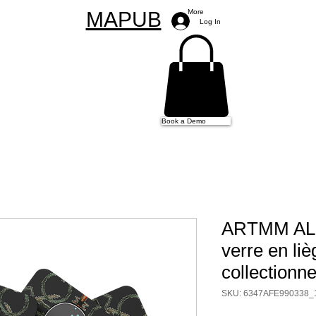
MAPUB
More
Log In
Book a Demo
ARTMM ALI
verre en liè
collectionn
SKU: 6347AFE990338_