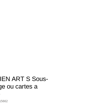
EN ART S Sous-
ge ou cartes a
e
15662